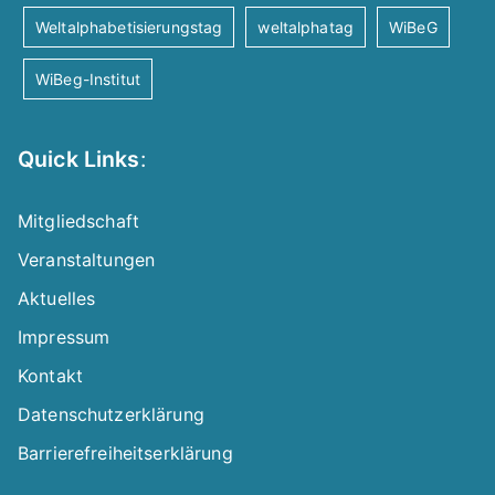
a
Weltalphabetisierungstag
weltalphatag
WiBeG
v
WiBeg-Institut
i
Quick Links
:
g
a
Mitgliedschaft
Veranstaltungen
t
Aktuelles
i
Impressum
Kontakt
o
Datenschutzerklärung
n
Barrierefreiheitserklärung