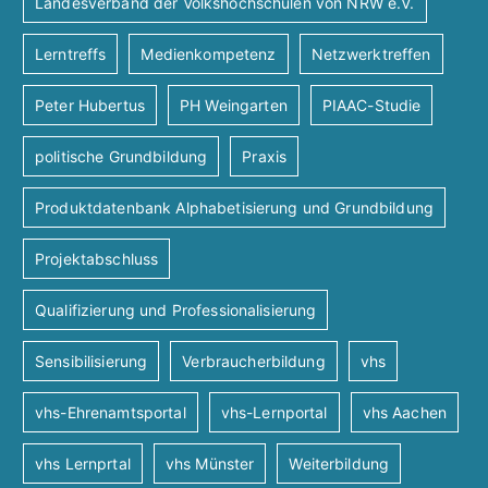
Landesverband der Volkshochschulen von NRW e.V.
i
s
e
Lerntreffs
Medienkompetenz
Netzwerktreffen
o
i
n
n
Peter Hubertus
PH Weingarten
PIAAC-Studie
c
politische Grundbildung
Praxis
h
Produktdatenbank Alphabetisierung und Grundbildung
t
Projektabschluss
e
Qualifizierung und Professionalisierung
n
Sensibilisierung
Verbraucherbildung
vhs
vhs-Ehrenamtsportal
vhs-Lernportal
vhs Aachen
n
vhs Lernprtal
vhs Münster
Weiterbildung