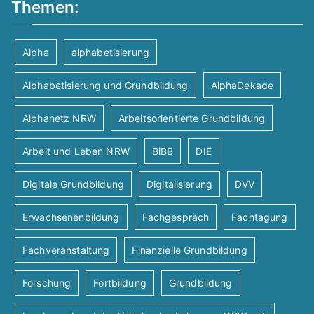
u
Themen:
n
e
c
s
n
Alpha
alphabetisierung
h
t
-
Alphabetisierung und Grundbildung
AlphaDekade
-
N
a
Alphanetz NRW
Arbeitsorientierte Grundbildung
a
u
l
Arbeit und Leben NRW
BiBB
DIE
v
n
Digitale Grundbildung
Digitalisierung
DVV
t
i
Erwachsenenbildung
Fachgespräch
Fachtagung
d
u
g
Fachveranstaltung
Finanzielle Grundbildung
A
n
a
Forschung
Fortbildung
Grundbildung
t
n
g