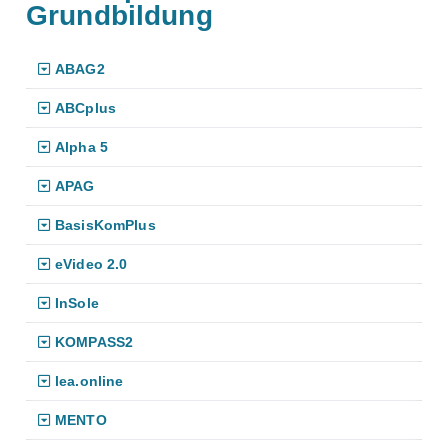
Grundbildung
ABAG2
ABCplus
Alpha 5
APAG
BasisKomPlus
eVideo 2.0
InSole
KOMPASS2
lea.online
MENTO