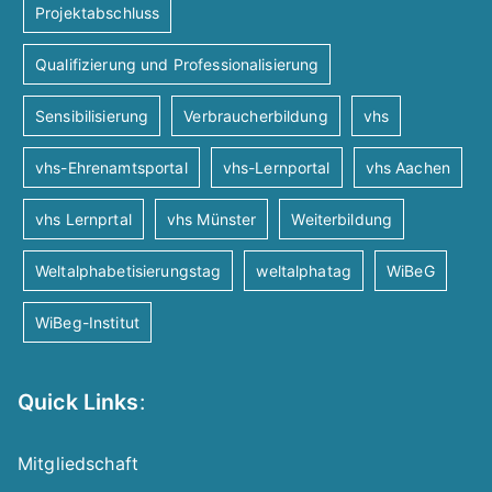
Projektabschluss
Qualifizierung und Professionalisierung
Sensibilisierung
Verbraucherbildung
vhs
vhs-Ehrenamtsportal
vhs-Lernportal
vhs Aachen
vhs Lernprtal
vhs Münster
Weiterbildung
Weltalphabetisierungstag
weltalphatag
WiBeG
WiBeg-Institut
Quick Links
:
Mitgliedschaft