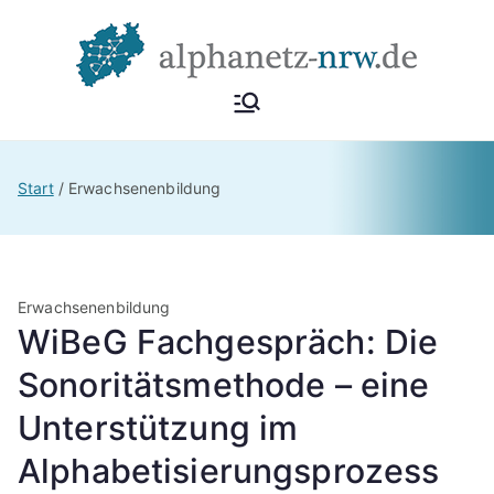
Zum
Inhalt
springen
Alphan
Netzwerk
Alphabetisierung &
etz
Start
Erwachsenenbildung
Grundbildung NRW
NRW
Erwachsenenbildung
WiBeG Fachgespräch: Die
Sonoritätsmethode – eine
Unterstützung im
Alphabetisierungsprozess