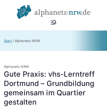
Zum
Inhalt
springen
Alphan
Netzwerk
Alphabetisierung &
etz
Start
Alphanetz NRW
Grundbildung NRW
NRW
Alphanetz NRW
Gute Praxis: vhs-Lerntreff
Dortmund – Grundbildung
gemeinsam im Quartier
gestalten