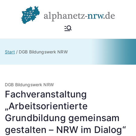
Zum
Inhalt
springen
Alphan
Netzwerk
Alphabetisierung &
etz
Start
DGB Bildungswerk NRW
Grundbildung NRW
NRW
DGB Bildungswerk NRW
Fachveranstaltung
„Arbeitsorientierte
Grundbildung gemeinsam
gestalten – NRW im Dialog“