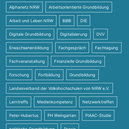
Alphanetz NRW
Arbeitsorientierte Grundbildung
Arbeit und Leben NRW
BiBB
DIE
Digitale Grundbildung
Digitalisierung
DVV
Erwachsenenbildung
Fachgespräch
Fachtagung
Fachveranstaltung
Finanzielle Grundbildung
Forschung
Fortbildung
Grundbildung
Landesverband der Volkshochschulen von NRW e.V.
Lerntreffs
Medienkompetenz
Netzwerktreffen
Peter Hubertus
PH Weingarten
PIAAC-Studie
politische Grundbildung
Praxis