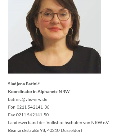
Sladjena Batinić
Koordinatorin Alphanetz NRW
batinic@vhs-nrw.de
Fon 0211 542141-36
Fax 0211 542141-50
Landesverband der Volkshochschulen von NRW e.V.
Bismarckstraße 98, 40210 Düsseldorf