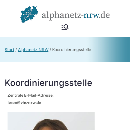
Alphan
Netzwerk
Alphabetisierung &
etz
Start
Alphanetz NRW
Koordinierungsstelle
Grundbildung NRW
NRW
Koordinierungsstelle
Zentrale E-Mail-Adresse:
lesen@vhs-nrw.de