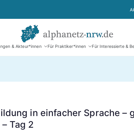
A
Alphan
tungen & Akteur*innen
Für Praktiker*innen
Für Interessierte & B
Netzwerk Alphabetis
Bildung in einfacher Sprache –
 – Tag 2