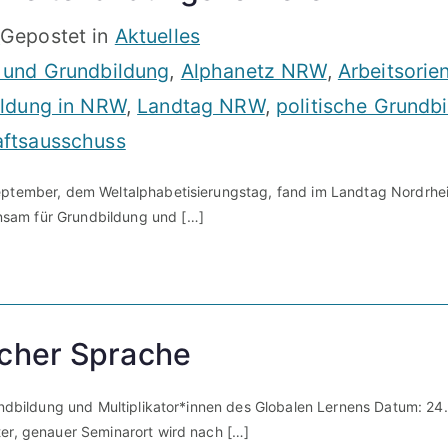
5
Gepostet in
Aktuelles
 und Grundbildung
,
Alphanetz NRW
,
Arbeitsorie
ildung in NRW
,
Landtag NRW
,
politische Grundb
ftsausschuss
eptember, dem Weltalphabetisierungstag, fand im Landtag Nordrhei
nsam für Grundbildung und […]
acher Sprache
rundbildung und Multiplikator*innen des Globalen Lernens Datum: 24.
ter, genauer Seminarort wird nach […]