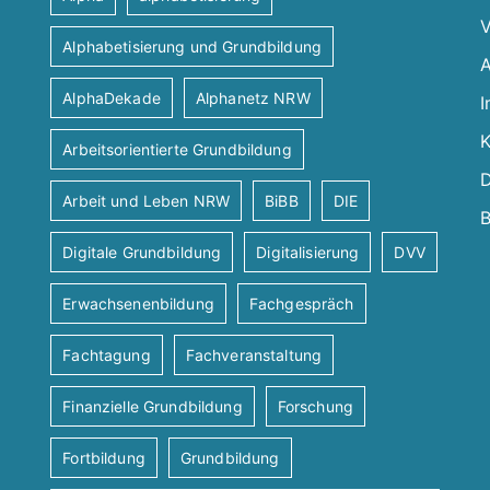
V
Alphabetisierung und Grundbildung
A
AlphaDekade
Alphanetz NRW
I
K
Arbeitsorientierte Grundbildung
D
Arbeit und Leben NRW
BiBB
DIE
B
Digitale Grundbildung
Digitalisierung
DVV
Erwachsenenbildung
Fachgespräch
Fachtagung
Fachveranstaltung
Finanzielle Grundbildung
Forschung
Fortbildung
Grundbildung