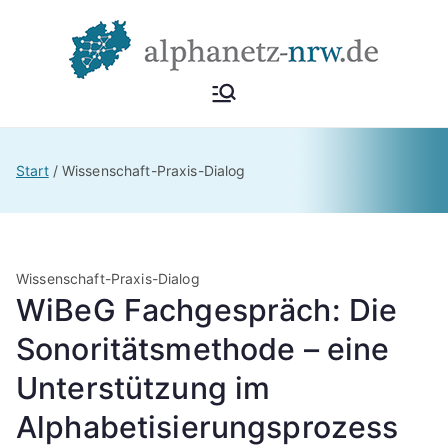
Zum
Inhalt
springen
Alphan
Netzwerk
Alphabetisierung &
etz
Start
Wissenschaft-Praxis-Dialog
Grundbildung NRW
NRW
Wissenschaft-Praxis-Dialog
WiBeG Fachgespräch: Die
Sonoritätsmethode – eine
Unterstützung im
Alphabetisierungsprozess