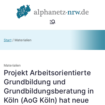
Zum
Inhalt
springen
Alphan
Netzwerk
Alphabetisierung &
etz
Start
Materialien
Grundbildung NRW
NRW
Materialien
Projekt Arbeitsorientierte
Grundbildung und
Grundbildungsberatung in
Köln (AoG Köln) hat neue