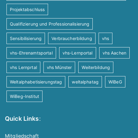
Projektabschluss
Qualifizierung und Professionalisierung
Sensibilisierung
Verbraucherbildung
vhs
vhs-Ehrenamtsportal
vhs-Lernportal
vhs Aachen
vhs Lernprtal
vhs Münster
Weiterbildung
Weltalphabetisierungstag
weltalphatag
WiBeG
WiBeg-Institut
Quick Links
:
Mitgliedschaft