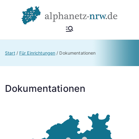
Alphan
Netzwerk
Alphabetisierung &
etz
Start
Für Einrichtungen
Dokumentationen
Grundbildung NRW
NRW
Dokumentationen