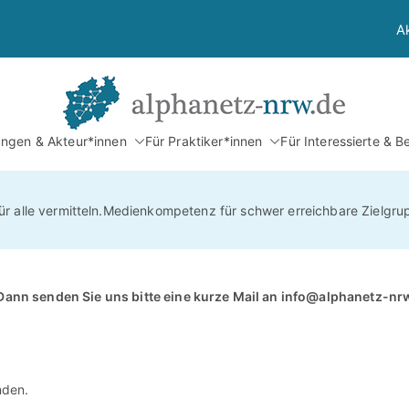
A
Alphan
tungen & Akteur*innen
Für Praktiker*innen
Für Interessierte & B
Netzwerk Alphabetis
r alle vermitteln.Medienkompetenz für schwer erreichbare Zielgru
Dann senden Sie uns bitte eine kurze Mail an
info@alphanetz-nr
nden.