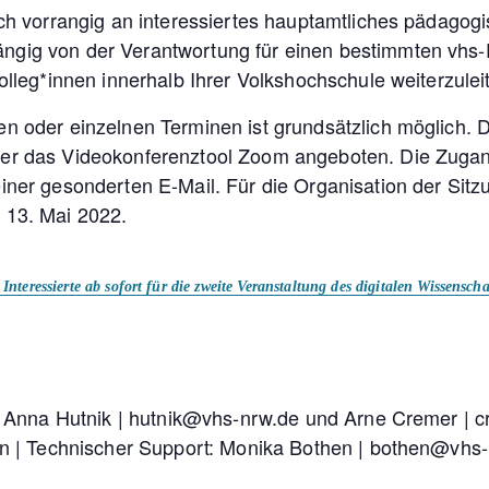
ich vorrangig an interessiertes hauptamtliches pädagog
gig von der Verantwortung für einen bestimmten vhs-P
olleg*innen innerhalb Ihrer Volkshochschule weiterzulei
n oder einzelnen Terminen ist grundsätzlich möglich. D
er das Videokonferenztool Zoom angeboten. Die Zugan
ner gesonderten E-Mail. Für die Organisation der Sitzu
 13. Mai 2022.
nteressierte ab sofort für die zweite Veranstaltung des digitalen Wissensc
en: Anna Hutnik | hutnik@vhs-nrw.de und Arne Cremer |
gen | Technischer Support: Monika Bothen | bothen@vhs