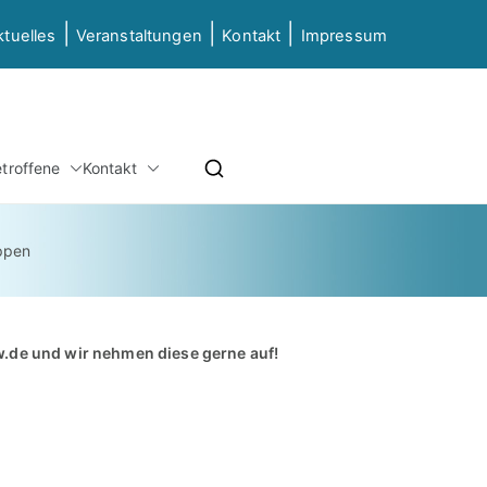
|
|
|
ktuelles
Veranstaltungen
Kontakt
Impressum
etz NRW
etroffene
Kontakt
ierung & Grundbildung NRW
ppen
w.de
und wir nehmen diese gerne auf!