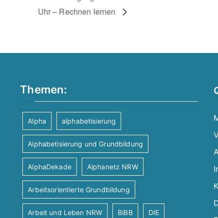
Uhr – Rechnen lernen
Themen:
M
Alpha
alphabetisierung
V
Alphabetisierung und Grundbildung
A
AlphaDekade
Alphanetz NRW
I
K
Arbeitsorientierte Grundbildung
D
Arbeit und Leben NRW
BiBB
DIE