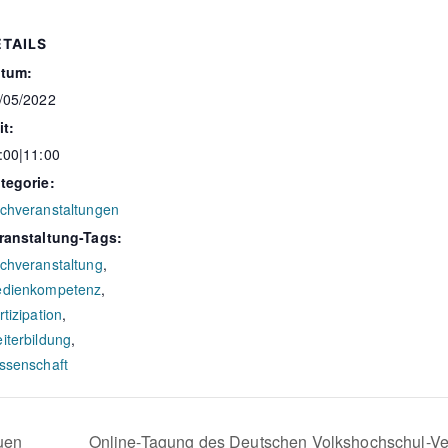
ETAILS
tum:
/05/2022
it:
:00|11:00
tegorie:
chveranstaltungen
ranstaltung-Tags:
chveranstaltung
,
dienkompetenz
,
rtizipation
,
iterbildung
,
ssenschaft
uen
Online-Tagung des Deutschen Volkshochschul-Ve