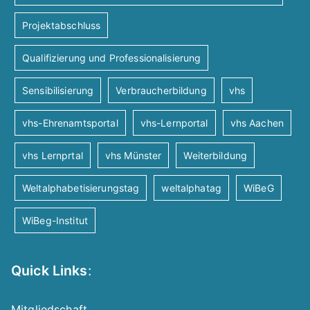
Projektabschluss
Qualifizierung und Professionalisierung
Sensibilisierung
Verbraucherbildung
vhs
vhs-Ehrenamtsportal
vhs-Lernportal
vhs Aachen
vhs Lernprtal
vhs Münster
Weiterbildung
Weltalphabetisierungstag
weltalphatag
WiBeG
WiBeg-Institut
Quick Links
:
Mitgliedschaft