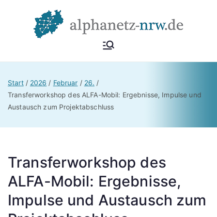
Alphan
Netzwerk
Alphabetisierung &
etz
Start
2026
Februar
26.
Grundbildung NRW
Transferworkshop des ALFA-Mobil: Ergebnisse, Impulse und
Austausch zum Projektabschluss
NRW
Transferworkshop des
ALFA-Mobil: Ergebnisse,
Impulse und Austausch zum