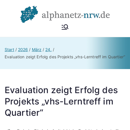
Alphan
Netzwerk
Alphabetisierung &
etz
Start
2026
März
24.
Grundbildung NRW
Evaluation zeigt Erfolg des Projekts „vhs-Lerntreff im Quartier“
NRW
Evaluation zeigt Erfolg des
Projekts „vhs-Lerntreff im
Quartier“