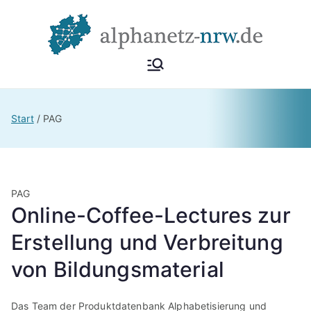
Zum
Inhalt
springen
Alphan
Netzwerk
Alphabetisierung &
etz
Start
PAG
Grundbildung NRW
NRW
PAG
Online-Coffee-Lectures zur
Erstellung und Verbreitung
von Bildungsmaterial
Das Team der Produktdatenbank Alphabetisierung und