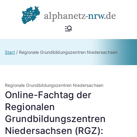
Zum
Inhalt
springen
Alphan
Netzwerk
Alphabetisierung &
etz
Start
Regionale Grundbildungszentren Niedersachsen
Grundbildung NRW
NRW
Regionale Grundbildungszentren Niedersachsen
Online-Fachtag der
Regionalen
Grundbildungszentren
Niedersachsen (RGZ):