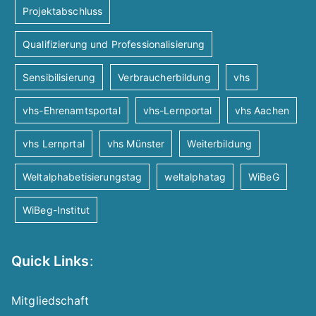
Projektabschluss
Qualifizierung und Professionalisierung
Sensibilisierung
Verbraucherbildung
vhs
vhs-Ehrenamtsportal
vhs-Lernportal
vhs Aachen
vhs Lernprtal
vhs Münster
Weiterbildung
Weltalphabetisierungstag
weltalphatag
WiBeG
WiBeg-Institut
Quick Links
:
Mitgliedschaft