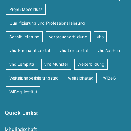
Projektabschluss
Qualifizierung und Professionalisierung
Sensibilisierung
Verbraucherbildung
vhs
vhs-Ehrenamtsportal
vhs-Lernportal
vhs Aachen
vhs Lernprtal
vhs Münster
Weiterbildung
Weltalphabetisierungstag
weltalphatag
WiBeG
WiBeg-Institut
Quick Links
:
Mitgliedschaft