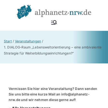
Zum
Inhalt
springen
Alphan
Netzwerk
Alphabetisierung &
etz
Start
Veranstaltungen
Grundbildung NRW
1. DIALOG-Raum „Lebensweltorientierung – eine ambivalente
Strategie für Weiterbildungseinrichtungen?“
NRW
Vermissen Sie hier eine Veranstaltung? Dann senden
Sie uns bitte eine kurze Mail an
info@alphanetz-
nrw.de
und wir nehmen diese gerne auf!