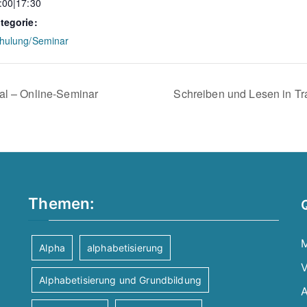
:00|17:30
tegorie:
hulung/Seminar
al – Online-Seminar
Schreiben und Lesen in Tr
Themen:
M
Alpha
alphabetisierung
V
Alphabetisierung und Grundbildung
A