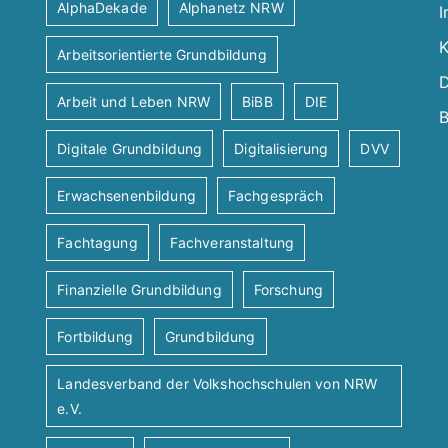
AlphaDekade
Alphanetz NRW
I
K
Arbeitsorientierte Grundbildung
D
Arbeit und Leben NRW
BiBB
DIE
B
Digitale Grundbildung
Digitalisierung
DVV
Erwachsenenbildung
Fachgespräch
Fachtagung
Fachveranstaltung
Finanzielle Grundbildung
Forschung
Fortbildung
Grundbildung
Landesverband der Volkshochschulen von NRW
e.V.