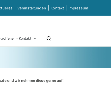
|
|
|
ktuelles
Veranstaltungen
Kontakt
Impressum
etz NRW
etroffene
Kontakt
ierung & Grundbildung NRW
w.de
und wir nehmen diese gerne auf!