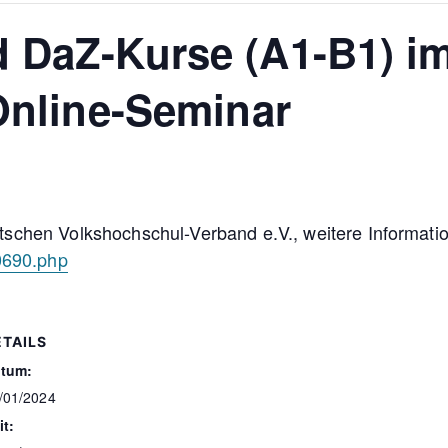
 DaZ-Kurse (A1-B1) im
Online-Seminar
chen Volkshochschul-Verband e.V., weitere Information
0690.php
ETAILS
tum:
/01/2024
it: