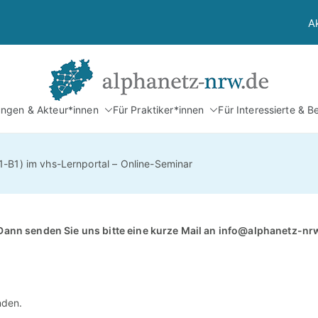
A
Alphan
tungen & Akteur*innen
Für Praktiker*innen
Für Interessierte & B
Netzwerk Alphabetis
-B1) im vhs-Lernportal – Online-Seminar
Dann senden Sie uns bitte eine kurze Mail an
info@alphanetz-nr
nden.