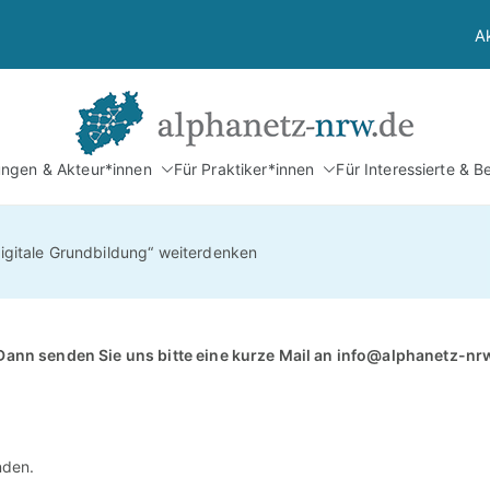
A
Alphan
tungen & Akteur*innen
Für Praktiker*innen
Für Interessierte & B
Netzwerk Alphabetis
Digitale Grundbildung“ weiterdenken
Dann senden Sie uns bitte eine kurze Mail an
info@alphanetz-nr
nden.