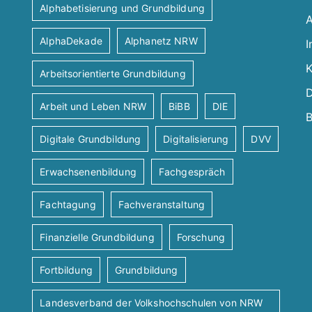
Alphabetisierung und Grundbildung
A
AlphaDekade
Alphanetz NRW
I
K
Arbeitsorientierte Grundbildung
D
Arbeit und Leben NRW
BiBB
DIE
B
Digitale Grundbildung
Digitalisierung
DVV
Erwachsenenbildung
Fachgespräch
Fachtagung
Fachveranstaltung
Finanzielle Grundbildung
Forschung
Fortbildung
Grundbildung
Landesverband der Volkshochschulen von NRW