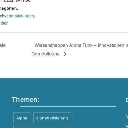
/11/2021@11:00
tegorien:
chveranstaltungen
,
dien
ale
Wissenshappen Alpha Funk – Innovationen in
Grundbildung
Themen:
M
Alpha
alphabetisierung
V