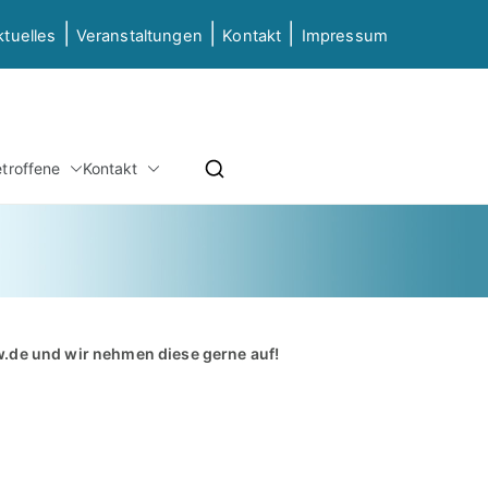
|
|
|
ktuelles
Veranstaltungen
Kontakt
Impressum
etz NRW
etroffene
Kontakt
ierung & Grundbildung NRW
w.de
und wir nehmen diese gerne auf!