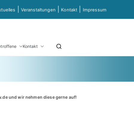
|
|
|
ktuelles
Veranstaltungen
Kontakt
Impressum
etz NRW
etroffene
Kontakt
ierung & Grundbildung NRW
w.de
und wir nehmen diese gerne auf!