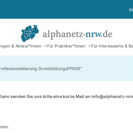
A
Alphan
tungen & Akteur*innen
Für Praktiker*innen
Für Interessierte & B
Netzwerk Alphabetis
„Professionalisierung GrundbildungsPFADE“
Dann senden Sie uns bitte eine kurze Mail an
info@alphanetz-nr
nden.