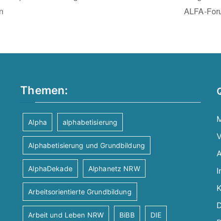
n
ALFA-Fo
Themen:
M
Alpha
alphabetisierung
V
Alphabetisierung und Grundbildung
A
AlphaDekade
Alphanetz NRW
I
K
Arbeitsorientierte Grundbildung
D
Arbeit und Leben NRW
BiBB
DIE