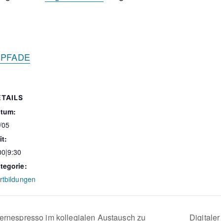
gsPFADE
ETAILS
tum:
/05
it:
00|9:30
tegorie:
rtbildungen
ernespresso im kollegialen Austausch zu
Digitale