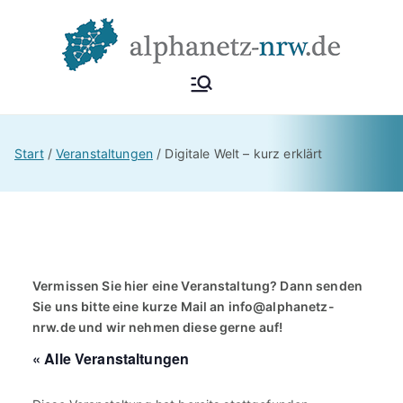
Zum
Inhalt
springen
Alphan
Netzwerk
Alphabetisierung &
etz
Start
Veranstaltungen
Digitale Welt – kurz erklärt
Grundbildung NRW
NRW
Vermissen Sie hier eine Veranstaltung? Dann senden
Sie uns bitte eine kurze Mail an
info@alphanetz-
nrw.de
und wir nehmen diese gerne auf!
« Alle Veranstaltungen