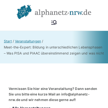
Zum
Inhalt
springen
Alphan
Netzwerk
Alphabetisierung &
etz
Start
Veranstaltungen
Grundbildung NRW
Meet-the-Expert: Bildung in unterschiedlichen Lebensphasen
– Was PISA und PIAAC übereinstimmend zeigen und was nicht
NRW
Vermissen Sie hier eine Veranstaltung? Dann senden
Sie uns bitte eine kurze Mail an
info@alphanetz-
nrw.de
und wir nehmen diese gerne auf!