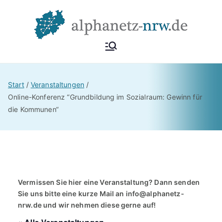
Zum
Inhalt
springen
Alphan
Netzwerk
Alphabetisierung &
etz
Start
Veranstaltungen
Grundbildung NRW
Online-Konferenz “Grundbildung im Sozialraum: Gewinn für
die Kommunen“
NRW
Vermissen Sie hier eine Veranstaltung? Dann senden
Sie uns bitte eine kurze Mail an
info@alphanetz-
nrw.de
und wir nehmen diese gerne auf!