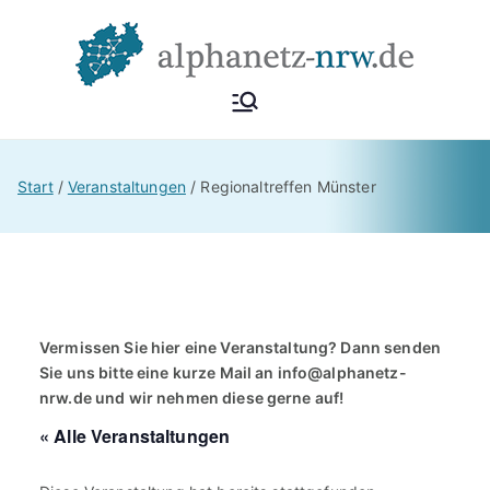
Zum
Inhalt
springen
Alphan
Netzwerk
Alphabetisierung &
etz
Start
Veranstaltungen
Regionaltreffen Münster
Grundbildung NRW
NRW
Vermissen Sie hier eine Veranstaltung? Dann senden
Sie uns bitte eine kurze Mail an
info@alphanetz-
nrw.de
und wir nehmen diese gerne auf!
« Alle Veranstaltungen