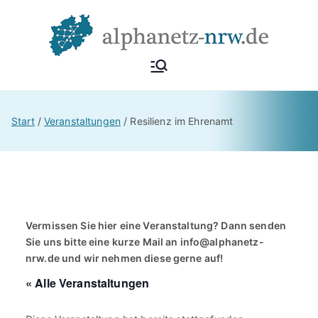
Zum
Inhalt
springen
Alphan
Netzwerk
Alphabetisierung &
etz
Start
Veranstaltungen
Resilienz im Ehrenamt
Grundbildung NRW
NRW
Vermissen Sie hier eine Veranstaltung? Dann senden
Sie uns bitte eine kurze Mail an
info@alphanetz-
nrw.de
und wir nehmen diese gerne auf!
« Alle Veranstaltungen