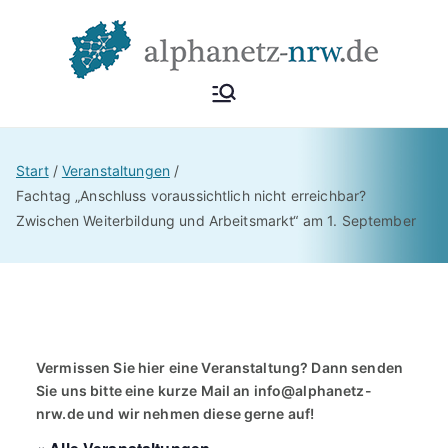
Zum
Inhalt
springen
Alphan
Netzwerk
Alphabetisierung &
etz
Start
Veranstaltungen
Grundbildung NRW
Fachtag „Anschluss voraussichtlich nicht erreichbar?
Zwischen Weiterbildung und Arbeitsmarkt“ am 1. September
NRW
Vermissen Sie hier eine Veranstaltung? Dann senden
Sie uns bitte eine kurze Mail an
info@alphanetz-
nrw.de
und wir nehmen diese gerne auf!