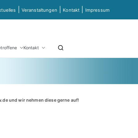
|
|
|
ktuelles
Veranstaltungen
Kontakt
Impressum
etz NRW
etroffene
Kontakt
ierung & Grundbildung NRW
w.de
und wir nehmen diese gerne auf!