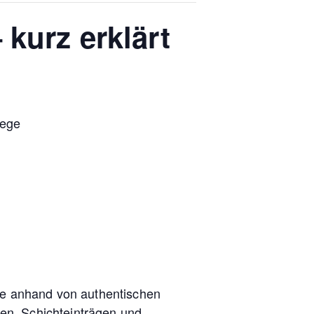
 kurz erklärt
lege
fte anhand von authentischen
en, Schichteinträgen und