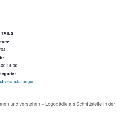
ETAILS
tum:
/04
it:
:00|14:30
tegorie:
chveranstaltungen
nen und verstehen – Logopädie als Schnittstelle in der