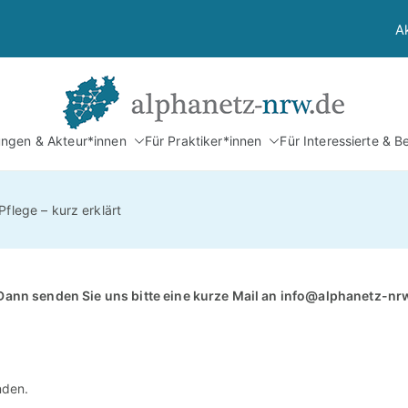
A
Alphan
tungen & Akteur*innen
Für Praktiker*innen
Für Interessierte & B
Netzwerk Alphabetis
flege – kurz erklärt
Dann senden Sie uns bitte eine kurze Mail an
info@alphanetz-nr
nden.