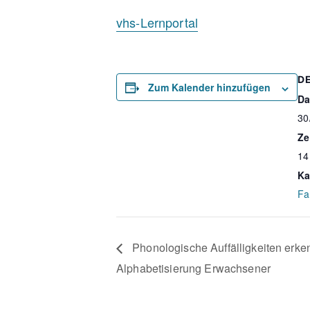
vhs-Lernportal
D
Zum Kalender hinzufügen
Da
30
Ze
14
Ka
Fa
Phonologische Auffälligkeiten erken
Alphabetisierung Erwachsener