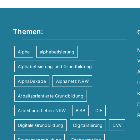
Themen:
M
Alpha
alphabetisierung
V
Alphabetisierung und Grundbildung
A
AlphaDekade
Alphanetz NRW
I
K
Arbeitsorientierte Grundbildung
D
Arbeit und Leben NRW
BiBB
DIE
B
Digitale Grundbildung
Digitalisierung
DVV
Erwachsenenbildung
Fachgespräch