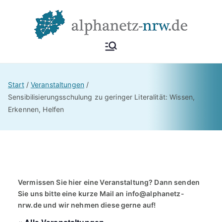
Zum
Inhalt
springen
Alphan
Netzwerk
Alphabetisierung &
etz
Start
Veranstaltungen
Grundbildung NRW
Sensibilisierungsschulung zu geringer Literalität: Wissen,
Erkennen, Helfen
NRW
Vermissen Sie hier eine Veranstaltung? Dann senden
Sie uns bitte eine kurze Mail an
info@alphanetz-
nrw.de
und wir nehmen diese gerne auf!