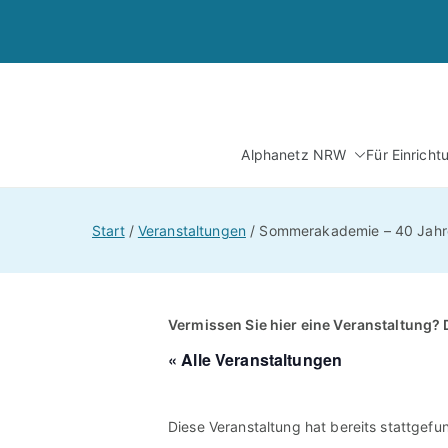
Zum
Inhalt
springen
Alphanetz NRW
Für Einrich
Start
Veranstaltungen
Sommerakademie – 40 Jahre 
Vermissen Sie hier eine Veranstaltung? 
« Alle Veranstaltungen
Diese Veranstaltung hat bereits stattgefu