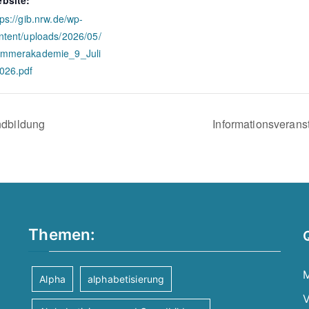
bsite:
tps://gib.nrw.de/wp-
ntent/uploads/2026/05/
mmerakademie_9_Juli
026.pdf
ndbildung
Informationsverans
Themen:
M
Alpha
alphabetisierung
V