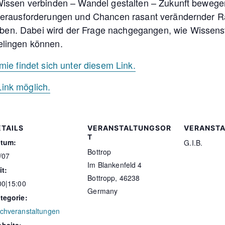
 Wissen verbinden – Wandel gestalten – Zukunft bewegen
n Herausforderungen und Chancen rasant verändernder 
en. Dabei wird der Frage nachgegangen, wie Wissenst
elingen können.
 findet sich unter diesem Link.
ink möglich.
ETAILS
VERANSTALTUNGSOR
VERANSTA
T
tum:
G.I.B.
Bottrop
/07
Im Blankenfeld 4
it:
Bottropp
,
46238
00|15:00
Germany
tegorie:
chveranstaltungen