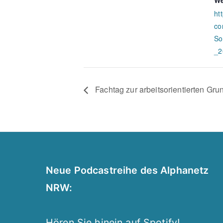
We
ht
co
So
_2
Fachtag zur arbeitsorientierten Gru
Neue Podcastreihe des Alphanetz
NRW:
Hören Sie hinein auf Spotify!