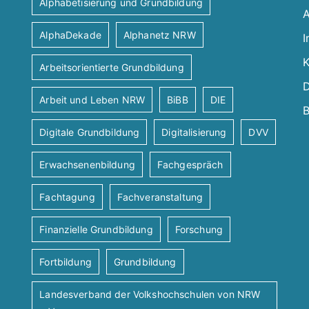
Alphabetisierung und Grundbildung
A
AlphaDekade
Alphanetz NRW
I
K
Arbeitsorientierte Grundbildung
D
Arbeit und Leben NRW
BiBB
DIE
B
Digitale Grundbildung
Digitalisierung
DVV
Erwachsenenbildung
Fachgespräch
Fachtagung
Fachveranstaltung
Finanzielle Grundbildung
Forschung
Fortbildung
Grundbildung
Landesverband der Volkshochschulen von NRW