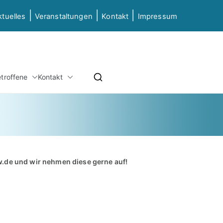
|
|
|
ktuelles
Veranstaltungen
Kontakt
Impressum
etz NRW
etroffene
Kontakt
ierung & Grundbildung NRW
w.de
und wir nehmen diese gerne auf!