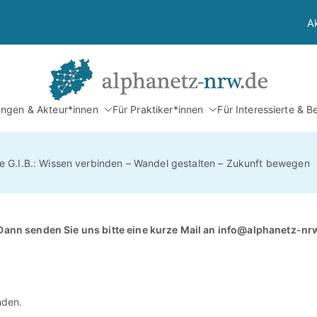
A
Alphan
tungen & Akteur*innen
Für Praktiker*innen
Für Interessierte & B
Netzwerk Alphabetis
G.I.B.: Wissen verbinden – Wandel gestalten – Zukunft bewegen
Dann senden Sie uns bitte eine kurze Mail an
info@alphanetz-nr
nden.