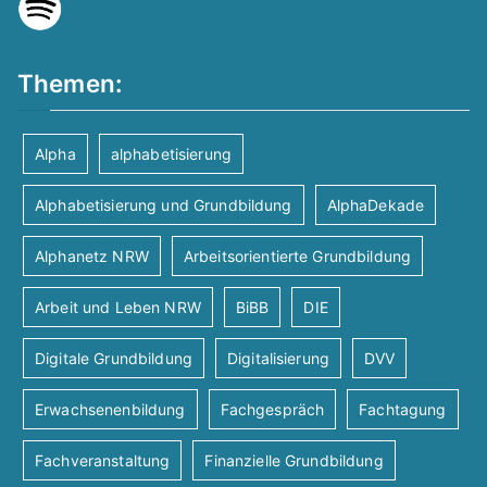
u
n
e
c
s
n
Themen:
h
t
-
Alpha
alphabetisierung
-
N
a
Alphabetisierung und Grundbildung
AlphaDekade
a
u
l
Alphanetz NRW
Arbeitsorientierte Grundbildung
v
n
t
Arbeit und Leben NRW
BiBB
DIE
i
d
u
g
Digitale Grundbildung
Digitalisierung
DVV
A
n
a
Erwachsenenbildung
Fachgespräch
Fachtagung
t
n
g
Fachveranstaltung
Finanzielle Grundbildung