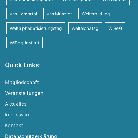
a
v
vhs Lernprtal
vhs Münster
Weiterbildung
Weltalphabetisierungstag
weltalphatag
i
WiBeG
WiBeg-Institut
g
a
Quick Links
:
t
Mitgliedschaft
i
Veranstaltungen
Aktuelles
o
Impressum
n
Kontakt
Datenschutzerklärung