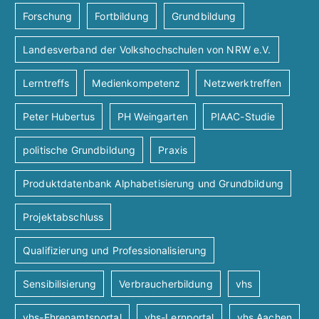
i
s
Forschung
Fortbildung
Grundbildung
e
o
Landesverband der Volkshochschulen von NRW e.V.
i
n
n
Lerntreffs
Medienkompetenz
Netzwerktreffen
c
Peter Hubertus
PH Weingarten
PIAAC-Studie
h
politische Grundbildung
Praxis
t
Produktdatenbank Alphabetisierung und Grundbildung
e
Projektabschluss
n
Qualifizierung und Professionalisierung
n
Sensibilisierung
Verbraucherbildung
vhs
vhs-Ehrenamtsportal
vhs-Lernportal
vhs Aachen