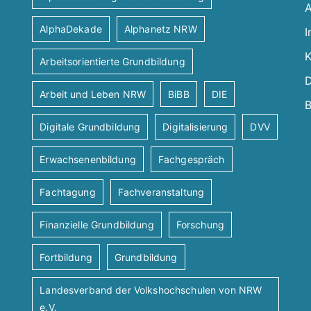
A
AlphaDekade
Alphanetz NRW
I
K
Arbeitsorientierte Grundbildung
D
Arbeit und Leben NRW
BiBB
DIE
B
Digitale Grundbildung
Digitalisierung
DVV
Erwachsenenbildung
Fachgespräch
Fachtagung
Fachveranstaltung
Finanzielle Grundbildung
Forschung
Fortbildung
Grundbildung
Landesverband der Volkshochschulen von NRW
e.V.