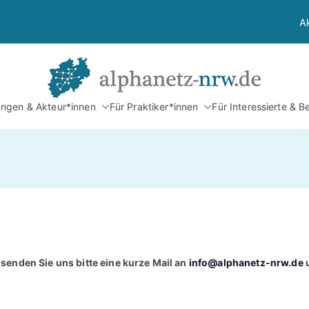
A
Alphan
tungen & Akteur*innen
Für Praktiker*innen
Für Interessierte & B
Netzwerk Alphabetis
senden Sie uns bitte eine kurze Mail an
info@alphanetz-nrw.de
u