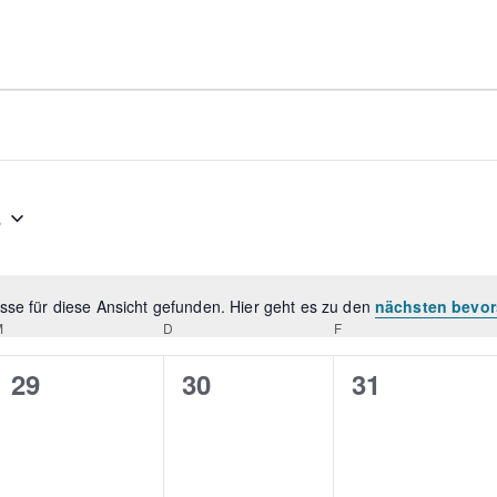
n
6
sse für diese Ansicht gefunden. Hier geht es zu den
nächsten bevor
H
M
MITTWOCH
D
DONNERSTAG
F
FREITAG
i
n
0
0
0
29
30
31
w
V
V
V
e
i
e
e
e
s
r
r
r