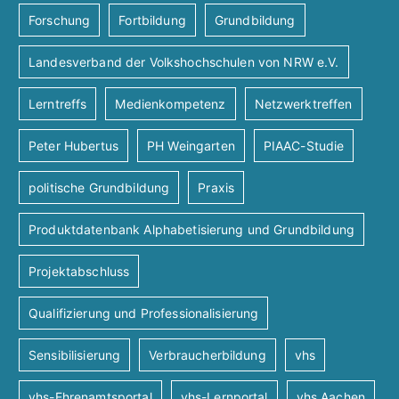
i
s
Forschung
Fortbildung
Grundbildung
e
o
Landesverband der Volkshochschulen von NRW e.V.
i
n
n
Lerntreffs
Medienkompetenz
Netzwerktreffen
c
Peter Hubertus
PH Weingarten
PIAAC-Studie
h
politische Grundbildung
Praxis
t
Produktdatenbank Alphabetisierung und Grundbildung
e
Projektabschluss
n
Qualifizierung und Professionalisierung
n
Sensibilisierung
Verbraucherbildung
vhs
vhs-Ehrenamtsportal
vhs-Lernportal
vhs Aachen