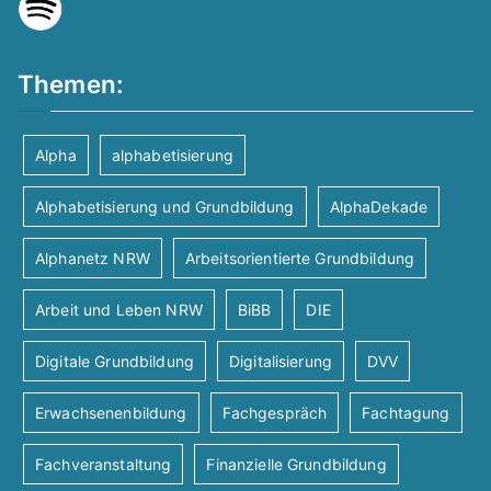
u
n
e
c
s
n
Themen:
h
t
-
Alpha
alphabetisierung
-
N
a
Alphabetisierung und Grundbildung
AlphaDekade
a
u
l
Alphanetz NRW
Arbeitsorientierte Grundbildung
v
n
t
Arbeit und Leben NRW
BiBB
DIE
i
d
u
g
Digitale Grundbildung
Digitalisierung
DVV
A
n
a
Erwachsenenbildung
Fachgespräch
Fachtagung
t
n
g
Fachveranstaltung
Finanzielle Grundbildung