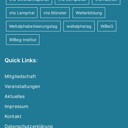
a
v
vhs Lernprtal
vhs Münster
Weiterbildung
Weltalphabetisierungstag
weltalphatag
i
WiBeG
WiBeg-Institut
g
a
Quick Links
:
t
Mitgliedschaft
i
Veranstaltungen
Aktuelles
o
Impressum
n
Kontakt
Datenschutzerklärung