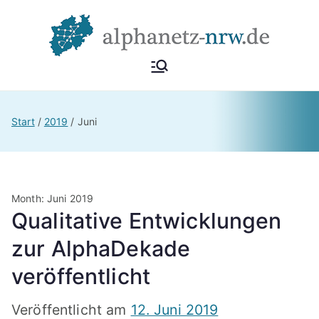
Zum
Inhalt
springen
Alphan
Netzwerk
Alphabetisierung &
etz
Start
2019
Juni
Grundbildung NRW
NRW
Month:
Juni 2019
Qualitative Entwicklungen
zur AlphaDekade
veröffentlicht
Veröffentlicht am
12. Juni 2019