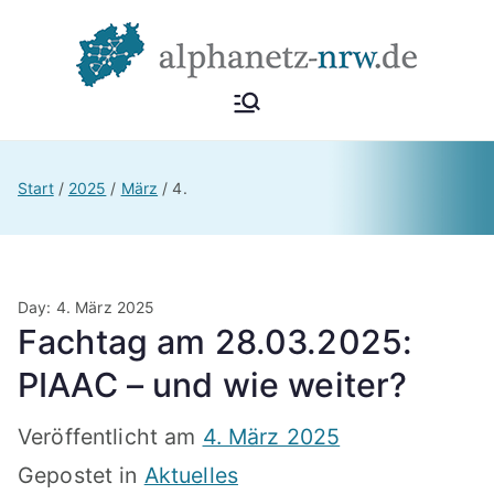
Zum
Inhalt
springen
Alphan
Netzwerk
Alphabetisierung &
etz
Start
2025
März
4.
Grundbildung NRW
NRW
Day:
4. März 2025
Fachtag am 28.03.2025:
PIAAC – und wie weiter?
Veröffentlicht am
4. März 2025
Gepostet in
Aktuelles