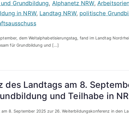
 und Grundbildung
,
Alphanetz NRW
,
Arbeitsorie
ildung in NRW
,
Landtag NRW
,
politische Grundb
ftsausschuss
eptember, dem Weltalphabetisierungstag, fand im Landtag Nordrhei
nsam für Grundbildung und […]
z des Landtags am 8. Septemb
rundbildung und Teilhabe in N
 am 8. September 2025 zur 26. Weiterbildungskonferenz in den Lan