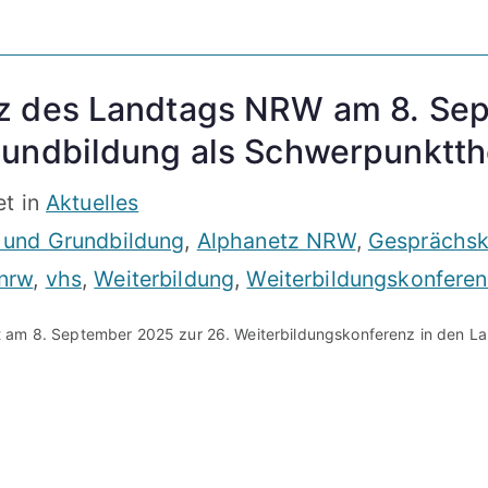
nz des Landtags NRW am 8. Se
rundbildung als Schwerpunktt
et in
Aktuelles
 und Grundbildung
,
Alphanetz NRW
,
Gesprächskr
nrw
,
vhs
,
Weiterbildung
,
Weiterbildungskonfere
 am 8. September 2025 zur 26. Weiterbildungskonferenz in den Lan