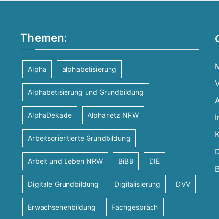
Themen:
M
Alpha
alphabetisierung
V
Alphabetisierung und Grundbildung
A
AlphaDekade
Alphanetz NRW
I
K
Arbeitsorientierte Grundbildung
D
Arbeit und Leben NRW
BiBB
DIE
B
Digitale Grundbildung
Digitalisierung
DVV
Erwachsenenbildung
Fachgespräch