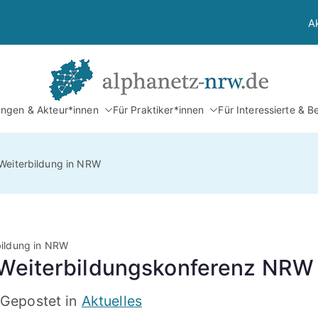
A
Alphan
tungen & Akteur*innen
Für Praktiker*innen
Für Interessierte & B
Netzwerk Alphabetis
 Weiterbildung in NRW
bildung in NRW
: Weiterbildungskonferenz NRW
5
Gepostet in
Aktuelles