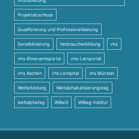
Grundbildung
Projektabschluss
Qualifizierung und Professionalisierung
Sensibilisierung
Verbraucherbildung
vhs
vhs-Ehrenamtsportal
vhs-Lernportal
vhs Aachen
vhs Lernprtal
vhs Münster
Weiterbildung
Weltalphabetisierungstag
weltalphatag
WiBeG
WiBeg-Institut