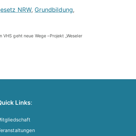
sgesetz NRW
,
Grundbildung
,
ann VHS geht neue Wege –Projekt „Weseler
Quick Links
:
itgliedschaft
eranstaltungen