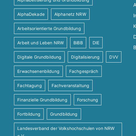
A
AlphaDekade
Alphanetz NRW
I
K
Arbeitsorientierte Grundbildung
D
Arbeit und Leben NRW
BiBB
DIE
B
Digitale Grundbildung
Digitalisierung
DVV
Erwachsenenbildung
Fachgespräch
Fachtagung
Fachveranstaltung
Finanzielle Grundbildung
Forschung
Fortbildung
Grundbildung
Landesverband der Volkshochschulen von NRW
e.V.