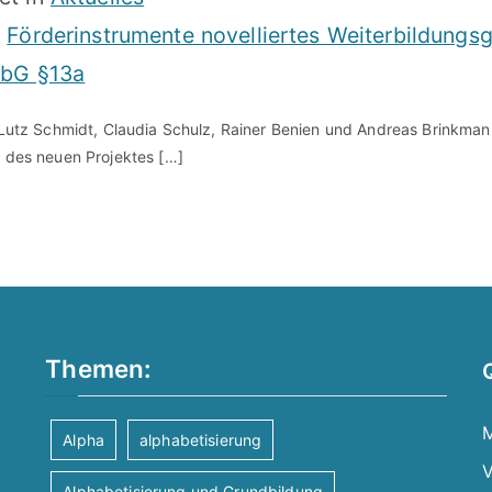
,
Förderinstrumente novelliertes Weiterbildung
bG §13a
):.Lutz Schmidt, Claudia Schulz, Rainer Benien und Andreas Brinkm
t des neuen Projektes […]
Themen:
M
Alpha
alphabetisierung
V
Alphabetisierung und Grundbildung