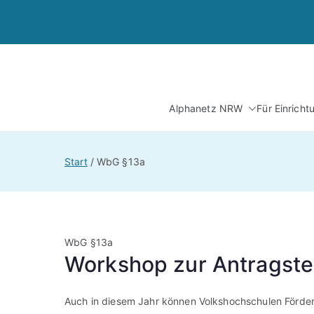
Zum
Inhalt
springen
Alphanetz NRW
Für Einrich
Start
WbG §13a
WbG §13a
Workshop zur Antragste
Auch in diesem Jahr können Volkshochschulen Förder