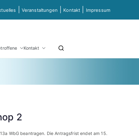
|
|
|
ktuelles
Veranstaltungen
Kontakt
Impressum
etz NRW
etroffene
Kontakt
ierung & Grundbildung NRW
hop 2
 13a WbG beantragen. Die Antragsfrist endet am 15.