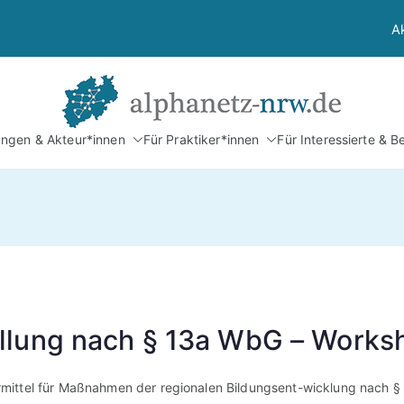
A
Alphan
tungen & Akteur*innen
Für Praktiker*innen
Für Interessierte & B
Netzwerk Alphabetis
llung nach § 13a WbG – Works
mittel für Maßnahmen der regionalen Bildungsent-wicklung nach §