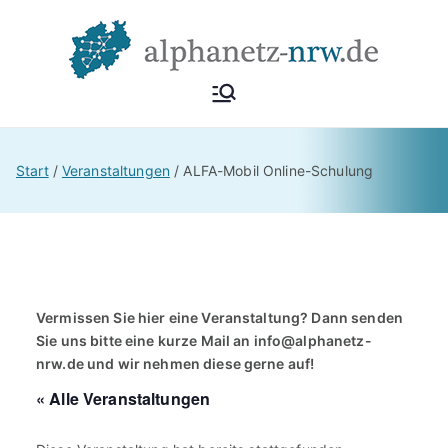
Zum
Inhalt
springen
Alphan
Netzwerk
Alphabetisierung &
etz
Start
Veranstaltungen
ALFA-Mobil Online-Schulung
Grundbildung NRW
NRW
Vermissen Sie hier eine Veranstaltung? Dann senden
Sie uns bitte eine kurze Mail an
info@alphanetz-
nrw.de
und wir nehmen diese gerne auf!
« Alle Veranstaltungen