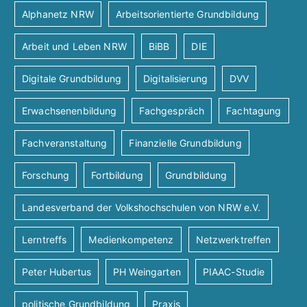
Alphanetz NRW
Arbeitsorientierte Grundbildung
Arbeit und Leben NRW
BiBB
DIE
Digitale Grundbildung
Digitalisierung
DVV
Erwachsenenbildung
Fachgespräch
Fachtagung
Fachveranstaltung
Finanzielle Grundbildung
Forschung
Fortbildung
Grundbildung
Landesverband der Volkshochschulen von NRW e.V.
Lerntreffs
Medienkompetenz
Netzwerktreffen
Peter Hubertus
PH Weingarten
PIAAC-Studie
politische Grundbildung
Praxis