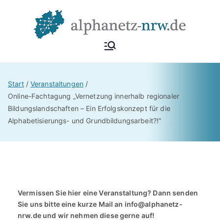
Zum
Inhalt
springen
Alphan
Netzwerk
Alphabetisierung &
etz
Start
Veranstaltungen
Grundbildung NRW
Online-Fachtagung „Vernetzung innerhalb regionaler
Bildungslandschaften – Ein Erfolgskonzept für die
NRW
Alphabetisierungs- und Grundbildungsarbeit?!”
Vermissen Sie hier eine Veranstaltung? Dann senden
Sie uns bitte eine kurze Mail an
info@alphanetz-
nrw.de
und wir nehmen diese gerne auf!