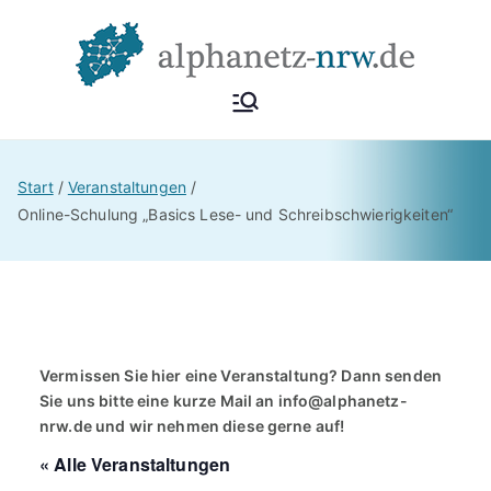
Zum
Inhalt
springen
Alphan
Netzwerk
Alphabetisierung &
etz
Start
Veranstaltungen
Grundbildung NRW
Online-Schulung „Basics Lese- und Schreibschwierigkeiten“
NRW
Vermissen Sie hier eine Veranstaltung? Dann senden
Sie uns bitte eine kurze Mail an
info@alphanetz-
nrw.de
und wir nehmen diese gerne auf!
« Alle Veranstaltungen