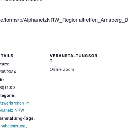
.de/forms/p/AlphanetzNRW_Regionaltreffen_Arnsberg_
ETAILS
VERANSTALTUNGSOR
T
tum:
Online-Zoom
/05/2024
it:
00|11:00
tegorie:
tzwerktreffen im
phanetz NRW
ranstaltung-Tags:
phabetisierung
,