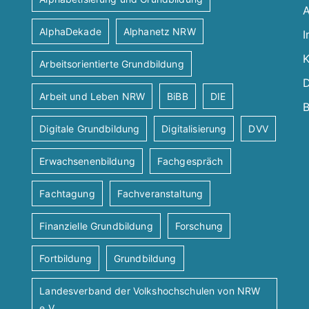
A
AlphaDekade
Alphanetz NRW
I
K
Arbeitsorientierte Grundbildung
D
Arbeit und Leben NRW
BiBB
DIE
B
Digitale Grundbildung
Digitalisierung
DVV
Erwachsenenbildung
Fachgespräch
Fachtagung
Fachveranstaltung
Finanzielle Grundbildung
Forschung
Fortbildung
Grundbildung
Landesverband der Volkshochschulen von NRW
e.V.