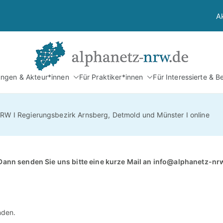
A
Alphan
tungen & Akteur*innen
Für Praktiker*innen
Für Interessierte & B
Netzwerk Alphabetis
NRW I Regierungsbezirk Arnsberg, Detmold und Münster I online
Dann senden Sie uns bitte eine kurze Mail an
info@alphanetz-nr
nden.