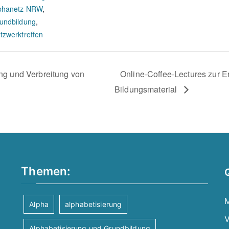
phanetz NRW
,
undbildung
,
tzwerktreffen
ung und Verbreitung von
Online-Coffee-Lectures zur E
Bildungsmaterial
Themen:
M
Alpha
alphabetisierung
V
Alphabetisierung und Grundbildung