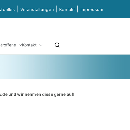
|
|
|
ktuelles
Veranstaltungen
Kontakt
Impressum
etz NRW
etroffene
Kontakt
ierung & Grundbildung NRW
w.de
und wir nehmen diese gerne auf!