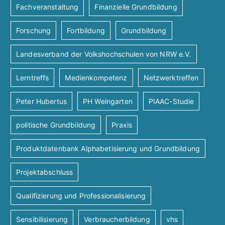
A
n
a
Fachveranstaltung
Finanzielle Grundbildung
t
n
g
Forschung
Fortbildung
Grundbildung
i
s
e
Landesverband der Volkshochschulen von NRW e.V.
o
i
n
Lerntreffs
Medienkompetenz
Netzwerktreffen
n
c
Peter Hubertus
PH Weingarten
PIAAC-Studie
politische Grundbildung
Praxis
h
Produktdatenbank Alphabetisierung und Grundbildung
t
Projektabschluss
e
Qualifizierung und Professionalisierung
n
Sensibilisierung
Verbraucherbildung
vhs