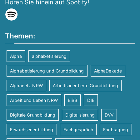
Hören Sie hinein auf Spotify!
h
S
a
t
u
n
e
Themen:
c
s
n
h
Alpha
alphabetisierung
t
-
Alphabetisierung und Grundbildung
AlphaDekade
-
N
a
Alphanetz NRW
Arbeitsorientierte Grundbildung
a
u
l
v
Arbeit und Leben NRW
BiBB
DIE
n
t
i
Digitale Grundbildung
Digitalisierung
DVV
d
u
g
Erwachsenenbildung
Fachgespräch
Fachtagung