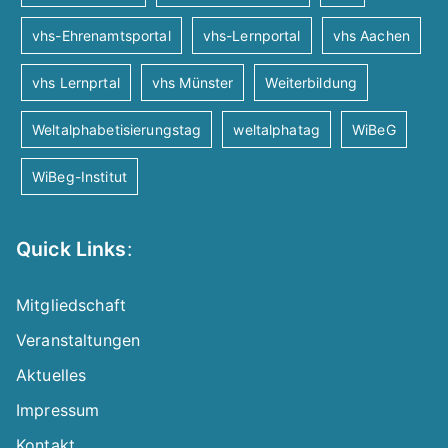
n
vhs-Ehrenamtsportal
vhs-Lernportal
vhs Aachen
a
vhs Lernprtal
vhs Münster
Weiterbildung
v
Weltalphabetisierungstag
weltalphatag
WiBeG
i
WiBeg-Institut
g
Quick Links
:
a
Mitgliedschaft
t
Veranstaltungen
Aktuelles
i
Impressum
o
Kontakt