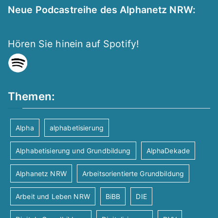
n
c
r
Neue Podcastreihe des Alphanetz NRW:
h
S
a
t
Hören Sie hinein auf Spotify!
u
n
e
c
s
n
Themen:
h
t
-
-
N
a
Alpha
alphabetisierung
a
u
Alphabetisierung und Grundbildung
AlphaDekade
l
v
Alphanetz NRW
Arbeitsorientierte Grundbildung
n
t
i
Arbeit und Leben NRW
BiBB
DIE
d
u
g