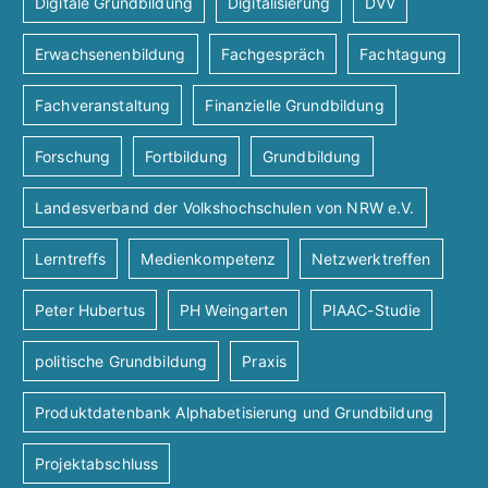
Digitale Grundbildung
Digitalisierung
DVV
A
n
a
Erwachsenenbildung
Fachgespräch
Fachtagung
t
n
g
Fachveranstaltung
Finanzielle Grundbildung
i
s
e
Forschung
Fortbildung
Grundbildung
o
i
n
Landesverband der Volkshochschulen von NRW e.V.
n
c
Lerntreffs
Medienkompetenz
Netzwerktreffen
h
Peter Hubertus
PH Weingarten
PIAAC-Studie
t
politische Grundbildung
Praxis
e
Produktdatenbank Alphabetisierung und Grundbildung
Projektabschluss
n