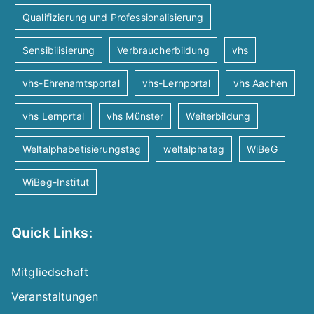
Qualifizierung und Professionalisierung
n
Sensibilisierung
Verbraucherbildung
vhs
a
vhs-Ehrenamtsportal
vhs-Lernportal
vhs Aachen
v
vhs Lernprtal
vhs Münster
Weiterbildung
i
Weltalphabetisierungstag
weltalphatag
WiBeG
g
WiBeg-Institut
a
Quick Links
:
t
Mitgliedschaft
i
Veranstaltungen