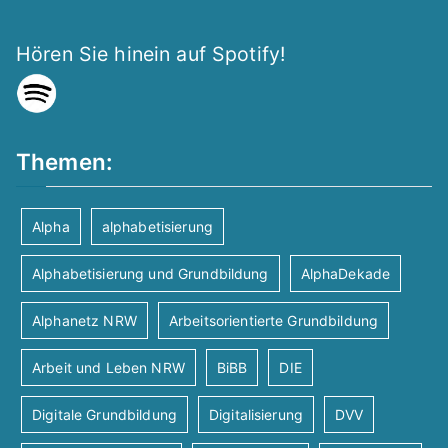
n
c
r
h
S
Hören Sie hinein auf Spotify!
a
t
u
n
e
c
Themen:
s
n
h
t
-
Alpha
alphabetisierung
-
N
a
Alphabetisierung und Grundbildung
AlphaDekade
a
u
l
Alphanetz NRW
Arbeitsorientierte Grundbildung
v
n
t
Arbeit und Leben NRW
BiBB
DIE
i
d
Digitale Grundbildung
Digitalisierung
DVV
u
g