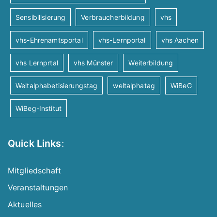
n
Sensibilisierung
Verbraucherbildung
vhs
vhs-Ehrenamtsportal
vhs-Lernportal
vhs Aachen
a
vhs Lernprtal
vhs Münster
Weiterbildung
v
Weltalphabetisierungstag
weltalphatag
WiBeG
i
WiBeg-Institut
g
Quick Links
:
a
t
Mitgliedschaft
Veranstaltungen
i
Aktuelles