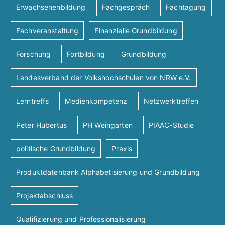
A
Erwachsenenbildung
Fachgespräch
Fachtagung
n
a
Fachveranstaltung
Finanzielle Grundbildung
t
n
g
i
Forschung
Fortbildung
Grundbildung
s
e
o
Landesverband der Volkshochschulen von NRW e.V.
i
n
n
Lerntreffs
Medienkompetenz
Netzwerktreffen
c
Peter Hubertus
PH Weingarten
PIAAC-Studie
h
politische Grundbildung
Praxis
t
Produktdatenbank Alphabetisierung und Grundbildung
e
Projektabschluss
n
Qualifizierung und Professionalisierung