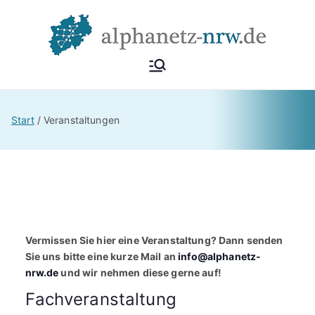
Zum
Inhalt
springen
Alphan
Netzwerk
Alphabetisierung &
etz
Start
Veranstaltungen
Grundbildung NRW
NRW
Vermissen Sie hier eine Veranstaltung? Dann senden
Sie uns bitte eine kurze Mail an
info@alphanetz-
nrw.de
und wir nehmen diese gerne auf!
Fachveranstaltung