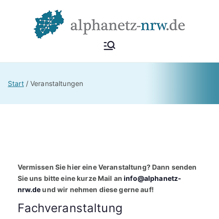
Zum
Inhalt
springen
Alphan
Netzwerk
Alphabetisierung &
etz
Start
Veranstaltungen
Grundbildung NRW
NRW
Vermissen Sie hier eine Veranstaltung? Dann senden
Sie uns bitte eine kurze Mail an
info@alphanetz-
nrw.de
und wir nehmen diese gerne auf!
Fachveranstaltung