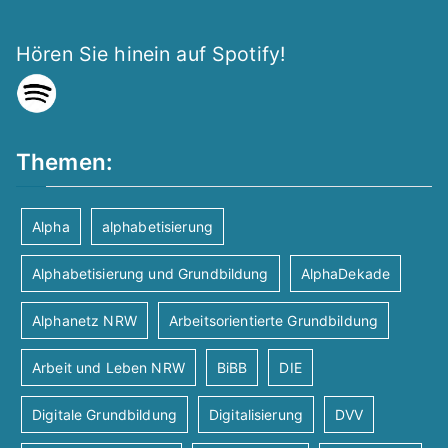
n
c
r
h
S
Hören Sie hinein auf Spotify!
a
t
u
n
e
c
Themen:
s
n
h
t
-
Alpha
alphabetisierung
-
N
a
Alphabetisierung und Grundbildung
AlphaDekade
a
u
l
Alphanetz NRW
Arbeitsorientierte Grundbildung
v
n
t
Arbeit und Leben NRW
BiBB
DIE
i
d
Digitale Grundbildung
Digitalisierung
DVV
u
g