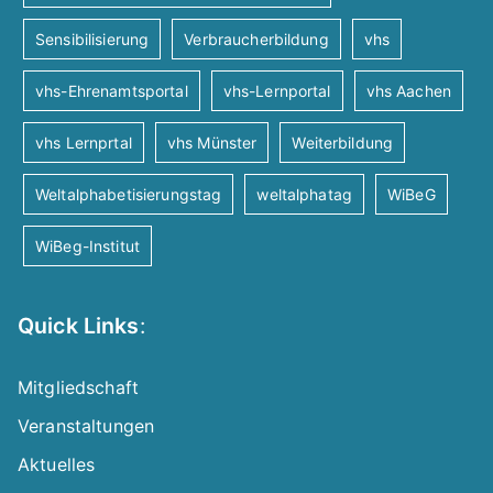
n
Sensibilisierung
Verbraucherbildung
vhs
vhs-Ehrenamtsportal
vhs-Lernportal
vhs Aachen
a
vhs Lernprtal
vhs Münster
Weiterbildung
v
Weltalphabetisierungstag
weltalphatag
WiBeG
i
WiBeg-Institut
g
Quick Links
:
a
t
Mitgliedschaft
Veranstaltungen
i
Aktuelles