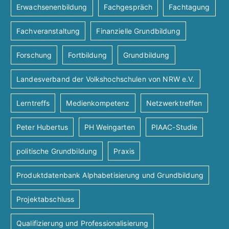
A
Erwachsenenbildung
Fachgespräch
Fachtagung
n
a
Fachveranstaltung
Finanzielle Grundbildung
t
n
g
i
Forschung
Fortbildung
Grundbildung
s
e
o
Landesverband der Volkshochschulen von NRW e.V.
i
n
n
Lerntreffs
Medienkompetenz
Netzwerktreffen
c
Peter Hubertus
PH Weingarten
PIAAC-Studie
h
politische Grundbildung
Praxis
t
Produktdatenbank Alphabetisierung und Grundbildung
e
Projektabschluss
n
Qualifizierung und Professionalisierung