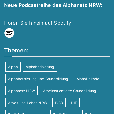
n
c
r
Neue Podcastreihe des Alphanetz NRW:
h
S
a
t
Hören Sie hinein auf Spotify!
u
n
e
c
s
n
Themen:
h
t
-
-
N
a
Alpha
alphabetisierung
a
u
Alphabetisierung und Grundbildung
AlphaDekade
l
v
Alphanetz NRW
Arbeitsorientierte Grundbildung
n
t
i
Arbeit und Leben NRW
BiBB
DIE
d
u
g