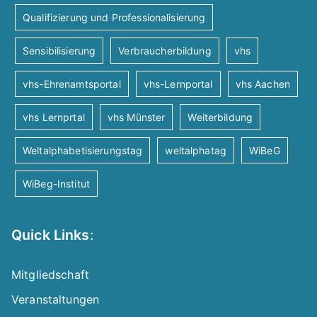
Qualifizierung und Professionalisierung
n
Sensibilisierung
Verbraucherbildung
vhs
a
vhs-Ehrenamtsportal
vhs-Lernportal
vhs Aachen
v
vhs Lernprtal
vhs Münster
Weiterbildung
i
Weltalphabetisierungstag
weltalphatag
WiBeG
g
WiBeg-Institut
a
Quick Links
:
t
Mitgliedschaft
i
Veranstaltungen