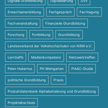
Digitale Grundbildung
Digitalisierung
DVV
A
n
a
Erwachsenenbildung
Fachgespräch
Fachtagung
t
n
g
Fachveranstaltung
Finanzielle Grundbildung
i
s
e
Forschung
Fortbildung
Grundbildung
o
i
n
Landesverband der Volkshochschulen von NRW e.V.
n
c
Lerntreffs
Medienkompetenz
Netzwerktreffen
h
Peter Hubertus
PH Weingarten
PIAAC-Studie
t
politische Grundbildung
Praxis
e
Produktdatenbank Alphabetisierung und Grundbildung
Projektabschluss
n