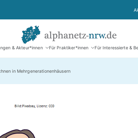
A
Alphan
tungen & Akteur*innen
Für Praktiker*innen
Für Interessierte & B
Netzwerk Alphabetis
chnen in Mehrgenerationenhäusern