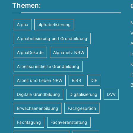
Themen:
M
Alpha
alphabetisierung
V
Alphabetisierung und Grundbildung
A
AlphaDekade
Alphanetz NRW
I
K
Arbeitsorientierte Grundbildung
D
Arbeit und Leben NRW
BiBB
DIE
B
Digitale Grundbildung
Digitalisierung
DVV
Erwachsenenbildung
Fachgespräch
Fachtagung
Fachveranstaltung