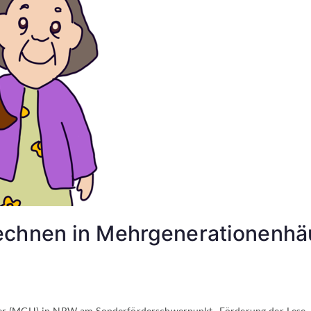
echnen in Mehrgenerationenhä
 (MGH) in NRW am Sonderförderschwerpunkt „Förderung der Lese-, 