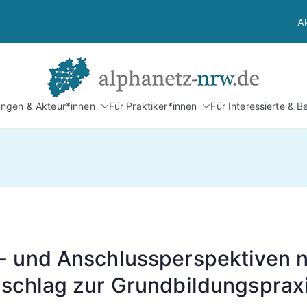
A
Alphan
tungen & Akteur*innen
Für Praktiker*innen
Für Interessierte & B
Netzwerk Alphabetis
- und Anschlussperspektiven n
nschlag zur Grundbildungsprax