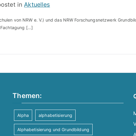
ostet in
Aktuelles
hulen von NRW e. V.) und das NRW Forschungsnetzwerk Grundbild
 Fachtagung […]
Themen:
M
Alpha
alphabetisierung
V
Alphabetisierung und Grundbildung
A