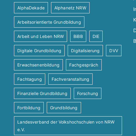
AlphaDekade
Alphanetz NRW
I
K
Arbeitsorientierte Grundbildung
D
Arbeit und Leben NRW
BiBB
DIE
B
Digitale Grundbildung
Digitalisierung
DVV
Erwachsenenbildung
Fachgespräch
Fachtagung
Fachveranstaltung
Finanzielle Grundbildung
Forschung
Fortbildung
Grundbildung
Landesverband der Volkshochschulen von NRW
e.V.