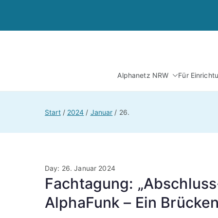
Zum
Inhalt
springen
Alphanetz NRW
Für Einrich
Start
2024
Januar
26.
Day:
26. Januar 2024
Fachtagung: „Abschluss
AlphaFunk – Ein Brücke