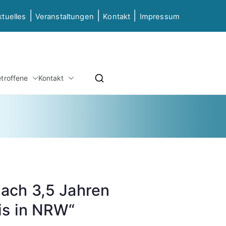
|
|
|
ktuelles
Veranstaltungen
Kontakt
Impressum
etz NRW
etroffene
Kontakt
ierung & Grundbildung NRW
ach 3,5 Jahren
is in NRW“