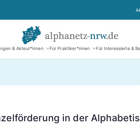
A
Alphan
tungen & Akteur*innen
Für Praktiker*innen
Für Interessierte & B
Netzwerk Alphabetis
zelförderung in der Alphabeti