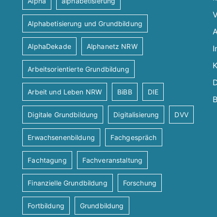
Alpha
alphabetisierung
V
Alphabetisierung und Grundbildung
A
AlphaDekade
Alphanetz NRW
I
K
Arbeitsorientierte Grundbildung
D
Arbeit und Leben NRW
BiBB
DIE
B
Digitale Grundbildung
Digitalisierung
DVV
Erwachsenenbildung
Fachgespräch
Fachtagung
Fachveranstaltung
Finanzielle Grundbildung
Forschung
Fortbildung
Grundbildung