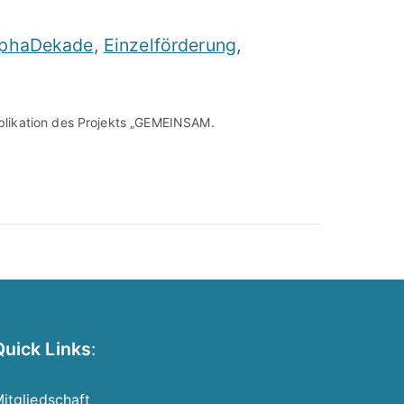
lphaDekade
,
Einzelförderung
,
blikation des Projekts „GEMEINSAM.
Quick Links
:
itgliedschaft