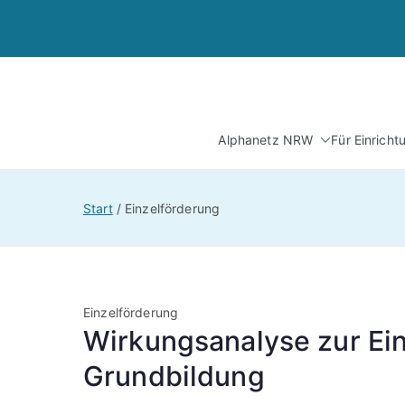
Zum
Inhalt
springen
Alphanetz NRW
Für Einrich
Start
Einzelförderung
Einzelförderung
Wirkungsanalyse zur Ein
Grundbildung