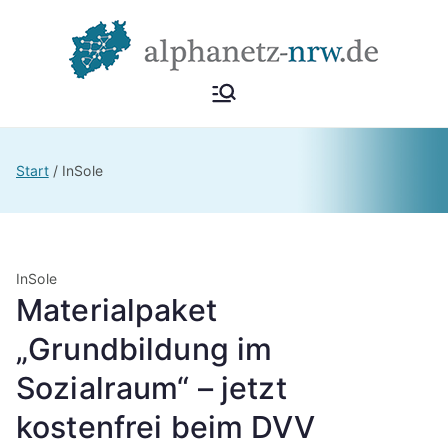
Zum
Inhalt
springen
Alphan
Netzwerk
Alphabetisierung &
etz
Start
InSole
Grundbildung NRW
NRW
InSole
Materialpaket
„Grundbildung im
Sozialraum“ – jetzt
kostenfrei beim DVV