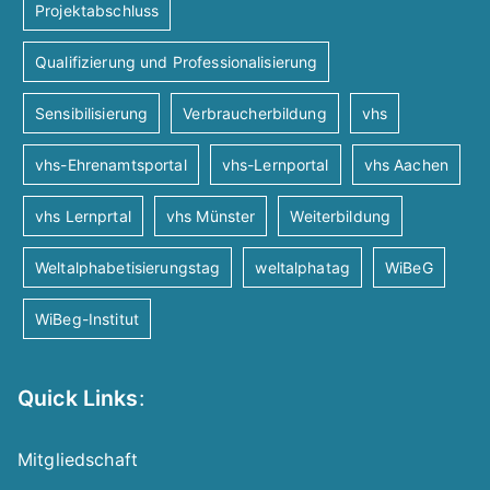
Projektabschluss
Qualifizierung und Professionalisierung
Sensibilisierung
Verbraucherbildung
vhs
vhs-Ehrenamtsportal
vhs-Lernportal
vhs Aachen
vhs Lernprtal
vhs Münster
Weiterbildung
Weltalphabetisierungstag
weltalphatag
WiBeG
WiBeg-Institut
Quick Links
:
Mitgliedschaft